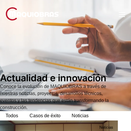
Actualidad e innovación
Conoce la evolución de MAQUIOBRAS a través de
nuestras noticias, proyectos, desarrollos técnicos,
eventos y las tendencias que están transformando la
construcción.
Todos
Casos de éxito
Noticias
Noticias