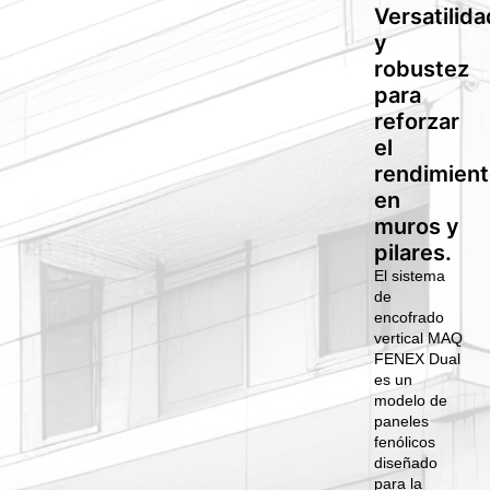
Versatilida
y
robustez
para
reforzar
el
rendimien
en
muros y
pilares.
El sistema
de
encofrado
vertical MAQ
FENEX Dual
es un
modelo de
paneles
fenólicos
diseñado
para la