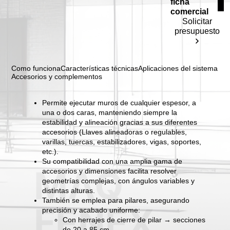
ficha
comercial
Solicitar
presupuesto
Como funciona
Características técnicas
Aplicaciones del sistema
Accesorios y complementos
Permite ejecutar muros de cualquier espesor, a
una o dos caras, manteniendo siempre la
estabilidad y alineación gracias a sus diferentes
accesorios (Llaves alineadoras o regulables,
varillas, tuercas, estabilizadores, vigas, soportes,
etc.).
Su compatibilidad con una amplia gama de
MAQ
accesorios y dimensiones facilita resolver
geometrías complejas, con ángulos variables y
distintas alturas.
También se emplea para pilares, asegurando
FENEX
precisión y acabado uniforme:
Con herrajes de cierre de pilar → secciones
de 20 a 85 cm.