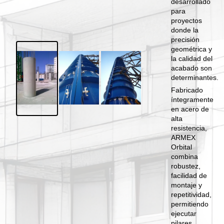
desarrollado
para
proyectos
donde la
precisión
geométrica y
la calidad del
acabado son
determinantes.
Fabricado
íntegramente
en acero de
alta
resistencia,
ARMEX
Orbital
combina
robustez,
facilidad de
montaje y
repetitividad,
permitiendo
ejecutar
pilares